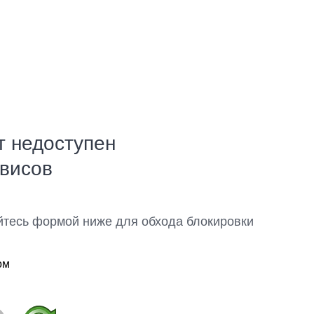
т недоступен
рвисов
йтесь формой ниже для обхода блокировки
ом