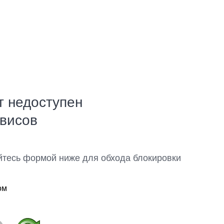
т недоступен
рвисов
йтесь формой ниже для обхода блокировки
ом