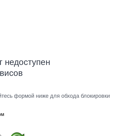
т недоступен
рвисов
йтесь формой ниже для обхода блокировки
ом