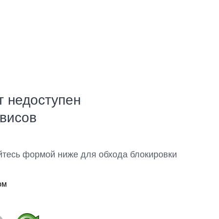
т недоступен
рвисов
йтесь формой ниже для обхода блокировки
ом