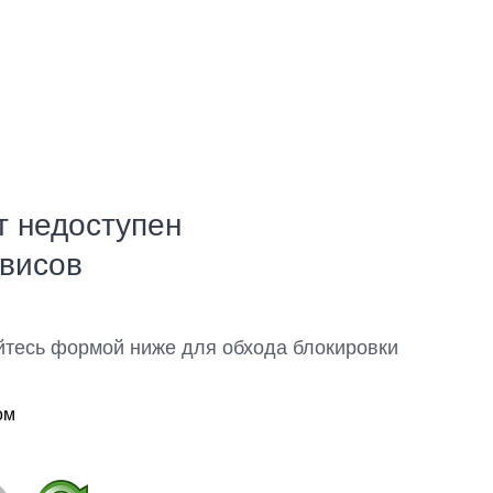
т недоступен
рвисов
йтесь формой ниже для обхода блокировки
ом