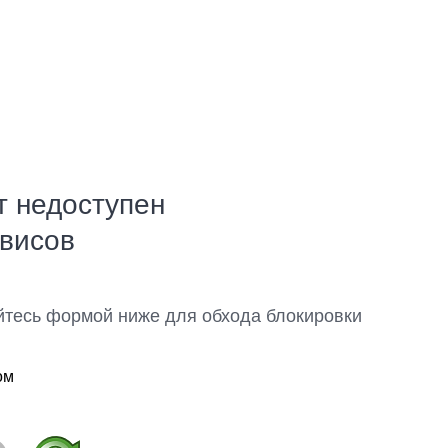
т недоступен
рвисов
йтесь формой ниже для обхода блокировки
ом