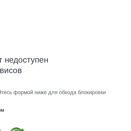
т недоступен
рвисов
йтесь формой ниже для обхода блокировки
ом