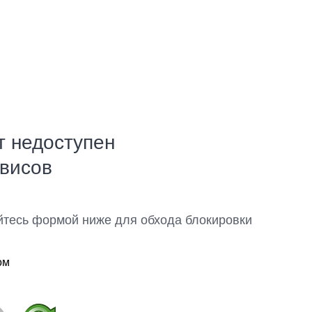
т недоступен
рвисов
йтесь формой ниже для обхода блокировки
ом