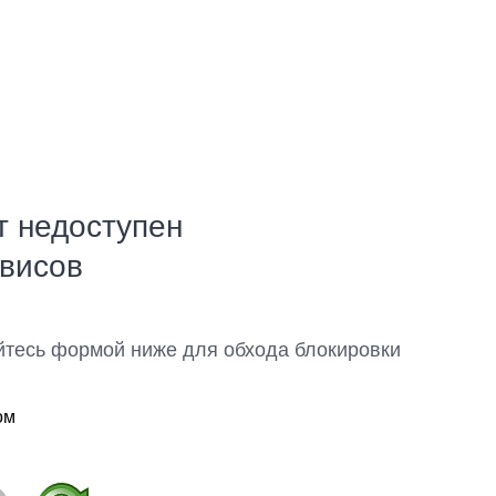
т недоступен
рвисов
йтесь формой ниже для обхода блокировки
ом