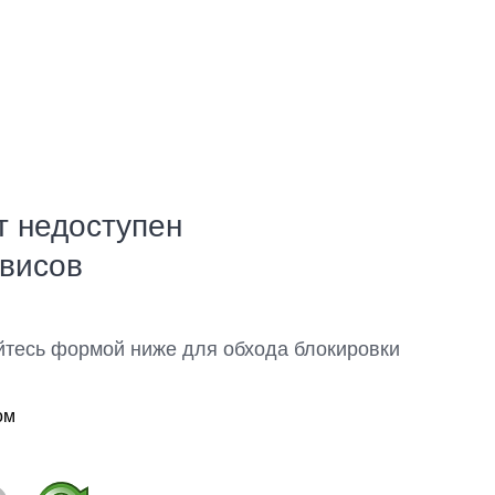
т недоступен
рвисов
йтесь формой ниже для обхода блокировки
ом