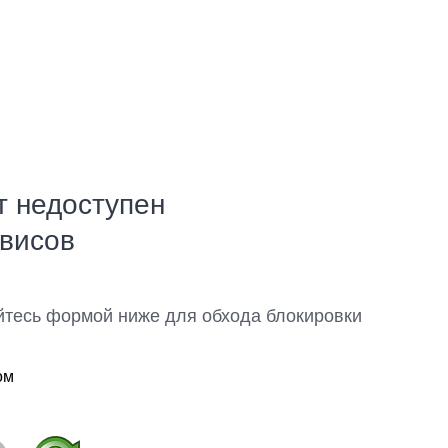
т недоступен
рвисов
йтесь формой ниже для обхода блокировки
ом