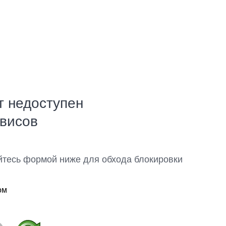
т недоступен
рвисов
йтесь формой ниже для обхода блокировки
ом