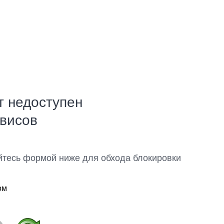
т недоступен
рвисов
йтесь формой ниже для обхода блокировки
ом