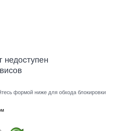
т недоступен
рвисов
йтесь формой ниже для обхода блокировки
ом