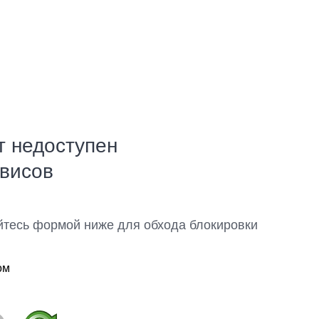
т недоступен
рвисов
йтесь формой ниже для обхода блокировки
ом