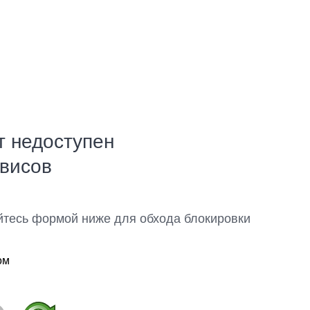
т недоступен
рвисов
йтесь формой ниже для обхода блокировки
ом