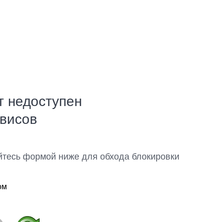
т недоступен
рвисов
йтесь формой ниже для обхода блокировки
ом