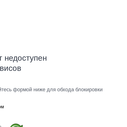
т недоступен
рвисов
йтесь формой ниже для обхода блокировки
ом