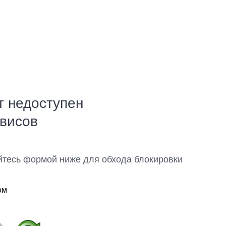
т недоступен
рвисов
йтесь формой ниже для обхода блокировки
ом