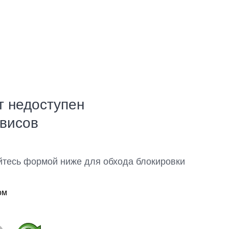
т недоступен
рвисов
йтесь формой ниже для обхода блокировки
ом