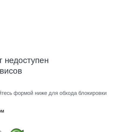
т недоступен
рвисов
йтесь формой ниже для обхода блокировки
ом