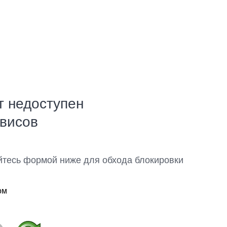
т недоступен
рвисов
йтесь формой ниже для обхода блокировки
ом