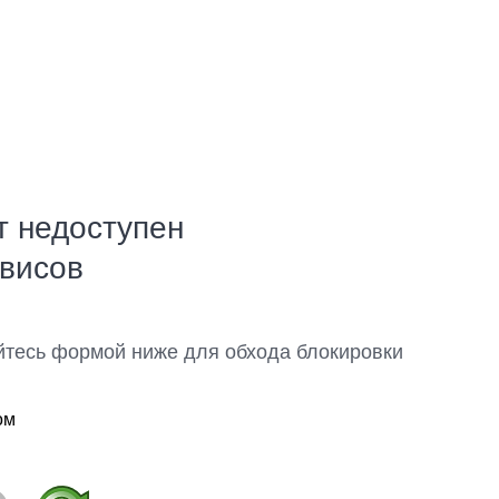
т недоступен
рвисов
йтесь формой ниже для обхода блокировки
ом