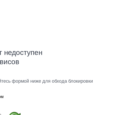
т недоступен
рвисов
йтесь формой ниже для обхода блокировки
ом