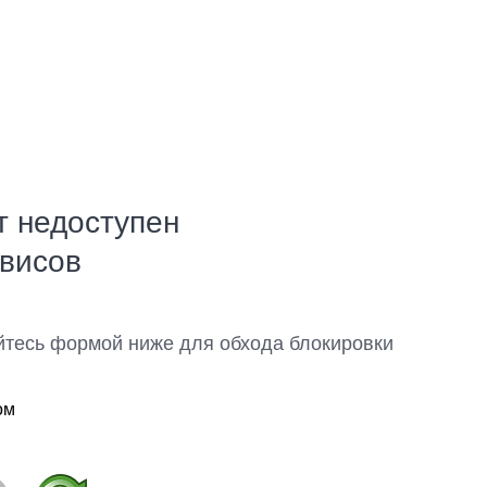
т недоступен
рвисов
йтесь формой ниже для обхода блокировки
ом