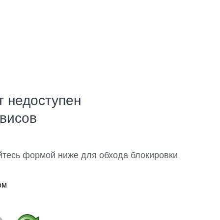
т недоступен
рвисов
йтесь формой ниже для обхода блокировки
ом