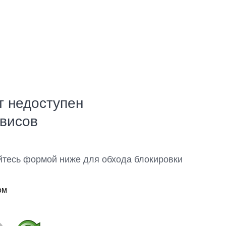
т недоступен
рвисов
йтесь формой ниже для обхода блокировки
ом