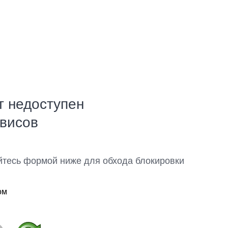
т недоступен
рвисов
йтесь формой ниже для обхода блокировки
ом