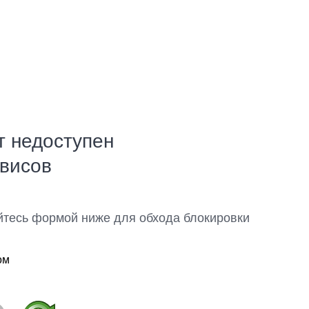
т недоступен
рвисов
йтесь формой ниже для обхода блокировки
ом