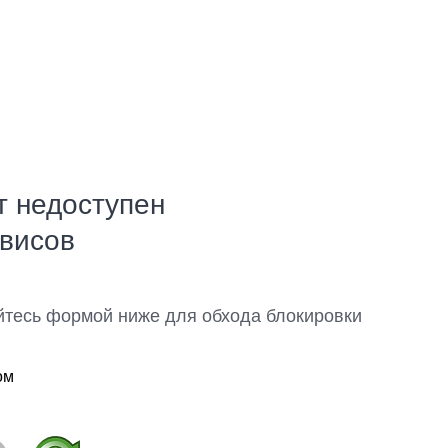
т недоступен
рвисов
йтесь формой ниже для обхода блокировки
ом