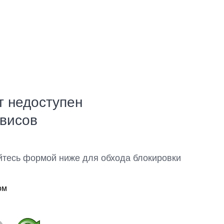
т недоступен
рвисов
йтесь формой ниже для обхода блокировки
ом