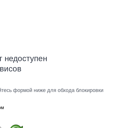
т недоступен
рвисов
йтесь формой ниже для обхода блокировки
ом