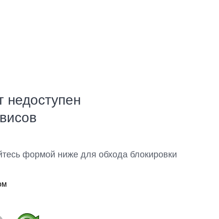
т недоступен
рвисов
йтесь формой ниже для обхода блокировки
ом