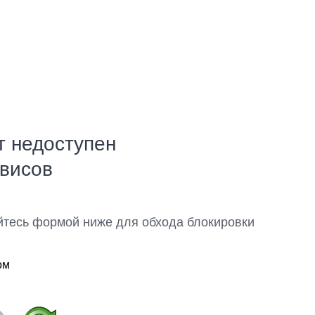
т недоступен
рвисов
йтесь формой ниже для обхода блокировки
ом