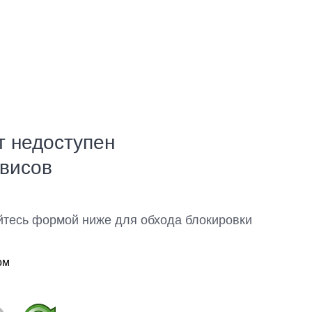
т недоступен
рвисов
йтесь формой ниже для обхода блокировки
ом