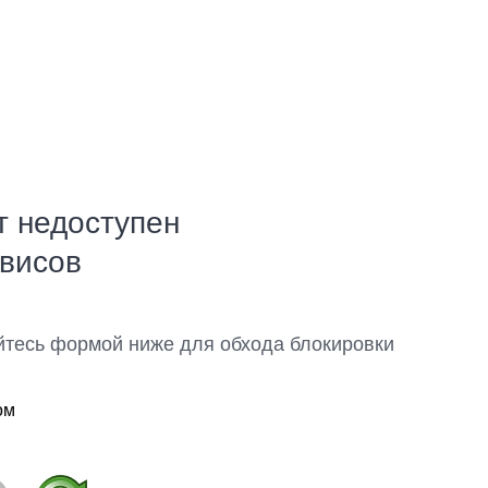
т недоступен
рвисов
йтесь формой ниже для обхода блокировки
ом