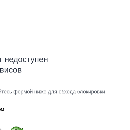
т недоступен
рвисов
йтесь формой ниже для обхода блокировки
ом