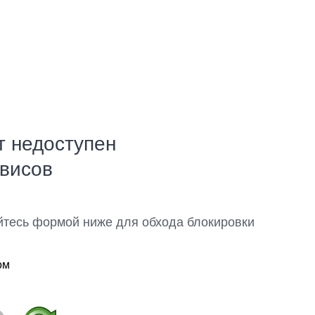
т недоступен
рвисов
йтесь формой ниже для обхода блокировки
ом