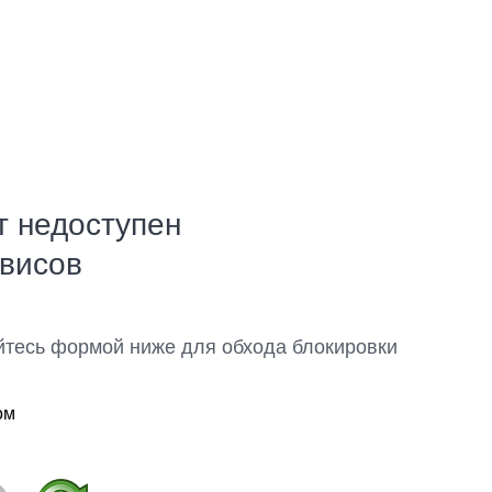
т недоступен
рвисов
йтесь формой ниже для обхода блокировки
ом