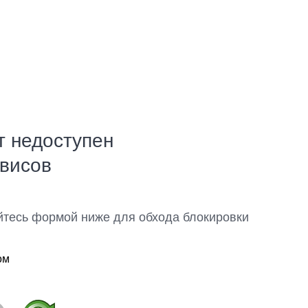
т недоступен
рвисов
йтесь формой ниже для обхода блокировки
ом