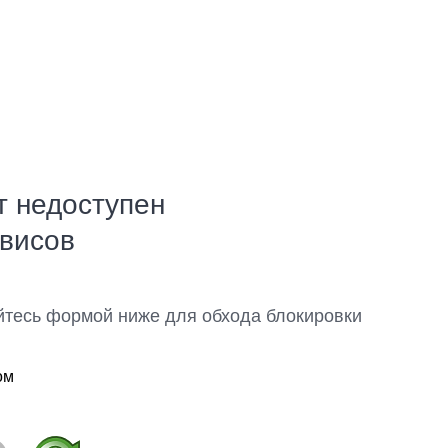
т недоступен
рвисов
йтесь формой ниже для обхода блокировки
ом