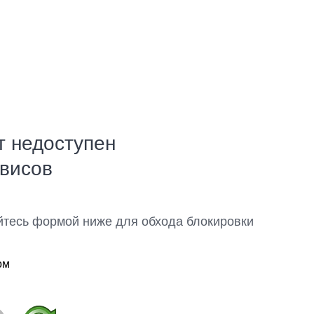
т недоступен
рвисов
йтесь формой ниже для обхода блокировки
ом