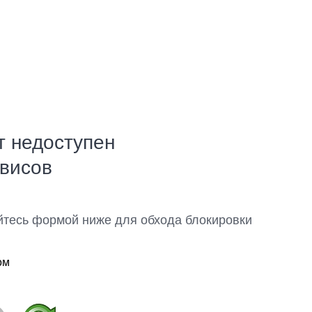
т недоступен
рвисов
йтесь формой ниже для обхода блокировки
ом