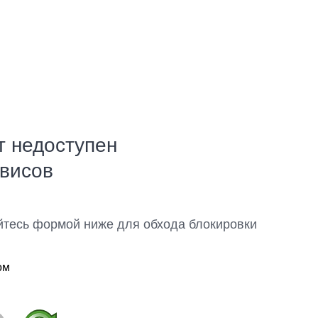
т недоступен
рвисов
йтесь формой ниже для обхода блокировки
ом