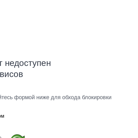
т недоступен
рвисов
йтесь формой ниже для обхода блокировки
ом