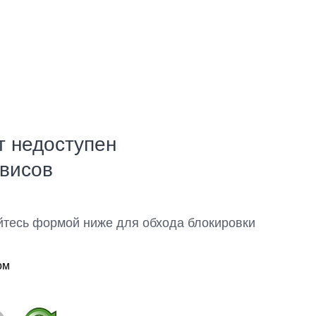
т недоступен
рвисов
йтесь формой ниже для обхода блокировки
ом