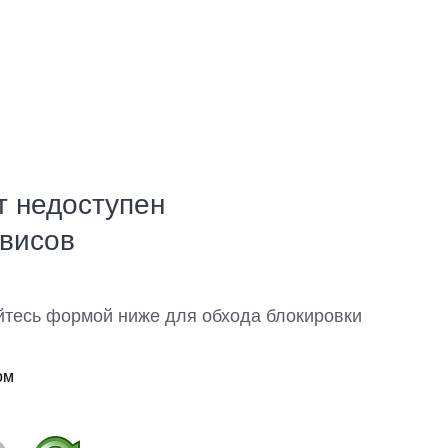
т недоступен
рвисов
йтесь формой ниже для обхода блокировки
ом