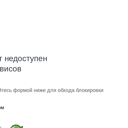
т недоступен
рвисов
йтесь формой ниже для обхода блокировки
ом