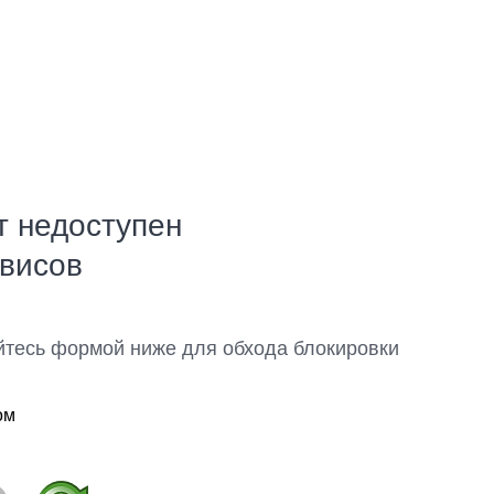
т недоступен
рвисов
йтесь формой ниже для обхода блокировки
ом