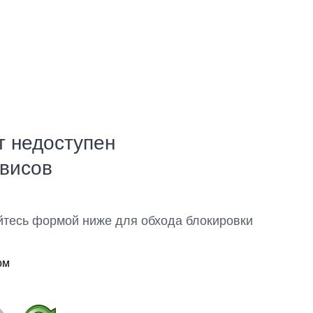
т недоступен
рвисов
йтесь формой ниже для обхода блокировки
ом